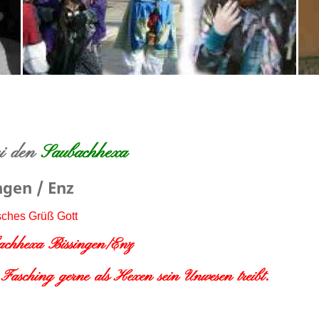
ei den
Saubachhexa
ngen / Enz
sches Grüß Gott
bachhexa Bissingen/Enz
Fasching gerne als Hexen sein Unwesen treibt.