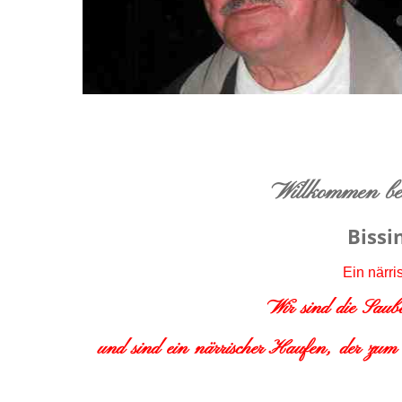
Willkommen b
Bissi
Ein närri
Wir sind die Sau
und sind ein närrischer Haufen, der zum 